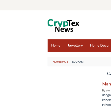
Skip
to
content
Home
Jewellery
Home Decor
HOMEPAGE
/
EDUKASI
C
Man
By
oto
denga
keber
inform