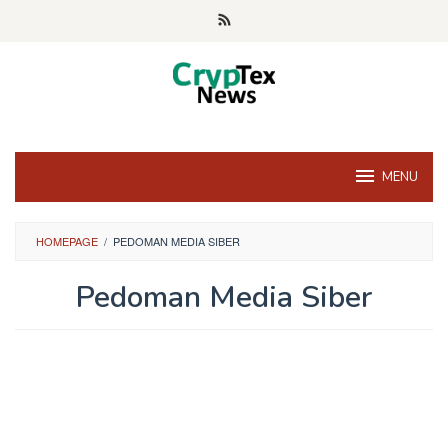
Skip
to
content
MENU
HOMEPAGE
/
PEDOMAN MEDIA SIBER
Pedoman Media Siber
By
oto
Posted
on
March
15,
2023