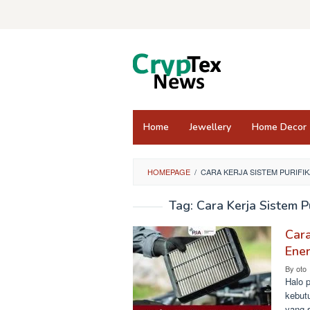
Skip
to
content
Home
Jewellery
Home Decor
HOMEPAGE
/
CARA KERJA SISTEM PURIFI
Tag:
Cara Kerja Sistem P
Cara
Ener
By
oto
Halo 
kebut
yang s