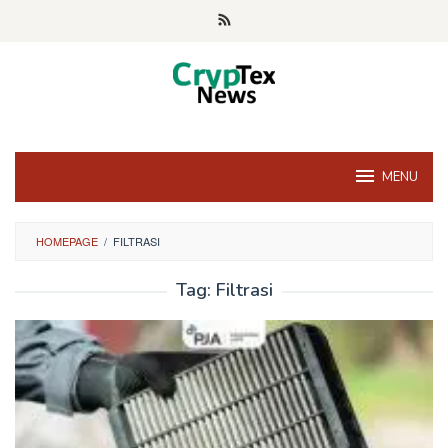
Skip
to
content
MENU
HOMEPAGE
/
FILTRASI
Tag:
Filtrasi