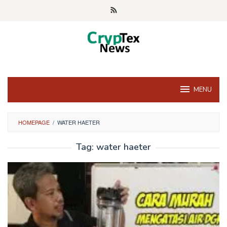
Skip
to
content
MENU
HOMEPAGE
/
WATER HAETER
Tag:
water haeter