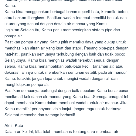
Kamu.
Kamu bisa menggunakan berbagai bahan seperti batu, keramik, beton,
atau bahkan fiberglass. Pastikan wadah tersebut memiliki bentuk dan
ukuran yang sesuai dengan desain air mancur yang Kamu
inginkan.Setelah itu, Kamu perlu mempersiapkan sistem pipa dan
pompa air.
Pastikan pompa air yang Kamu pilih memiliki daya yang cukup untuk
menghasilkan aliran air yang kuat dan stabil. Pasang pipa-pipa dengan
hati-hati, pastikan semuanya terhubung dengan baik dan tidak bocor.
Selanjutnya, Kamu bisa menghias wadah tersebut sesuai dengan
selera. Kamu bisa menambahkan batu-batu kecil, tanaman air, atau
dekorasi lainnya untuk memberikan sentuhan estetik pada air mancur
Kamu.Terakhir, jangan lupa untuk mengisi wadah dengan air dan
menghidupkan pompa air.
Pastikan semuanya berfungsi dengan baik sebelum Kamu benar-benar
menikmati keindahan air mancur yang Kamu buat.Semoga paragraf ini
dapat membantu Kamu dalam membuat wadah untuk air mancur. Jika
Kamu memiliki pertanyaan lebih lanjut, jangan ragu untuk bertanya.
Selamat mencoba dan semoga berhasil!
Akhir Kata
Dalam artikel ini, kita telah membahas tentang cara membuat air