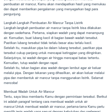
pembuatan air mancur, Kamu akan mendapatkan hasil yang memukau
dan dapat memberikan pengalaman yang menyegarkan bagi para
pengunjung.
Langkah-Langkah Pembuatan Air Mancur Tanpa Listrik
Langkah-langkah pembuatan air mancur tanpa listrik bisa dilakukan
dengan sederhana. Pertama, siapkan wadah yang dapat menampung
air. Kemudian, buat lubang kecil di bagian bawah wadah tersebut.
Pastikan lubang tersebut tidak terlalu besar atau terlalu kecil.
Setelah itu, masukkan pipa ke dalam lubang tersebut, pastikan pipa
tersebut cukup panjang untuk mencapai ketinggian yang diinginkan.
Selanjutnya, isi wadah dengan air hingga mencapai batas tertentu.
Kemudian, tutup wadah dengan rapat.
Setelah itu, tekan bagian atas wadah dengan lembut agar air keluar
melalui pipa. Dengan tekanan yang dihasilkan, air akan keluar melalui
pipa dan membentuk air mancur tanpa menggunakan listrik. Selamat
mencoba!
Membuat Wadah Untuk Air Mancur
Tentu, saya bisa membantu Kamu dengan permintaan tersebut. Berikut
ini adalah paragraf tentang cara membuat wadah untuk air
mancur:Untuk membuat wadah air mancur, pertama-tama Kamu perlu
memilih jenis wadah yang sesuai dengan kebutuhan dan preferensi