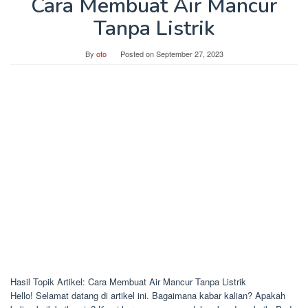
Cara Membuat Air Mancur
Tanpa Listrik
By
oto
Posted on
September 27, 2023
Hasil Topik Artikel: Cara Membuat Air Mancur Tanpa Listrik
Hello! Selamat datang di artikel ini. Bagaimana kabar kalian? Apakah