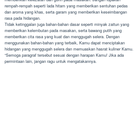
rempah-rempah seperti lada hitam yang memberikan sentuhan pedas
dan aroma yang khas, serta garam yang memberikan keseimbangan
rasa pada hidangan.
Tidak ketinggalan juga bahan-bahan dasar seperti minyak zaitun yang
memberikan kelembutan pada masakan, serta bawang putih yang
memberikan cita rasa yang kuat dan menggugah selera. Dengan
menggunakan bahan-bahan yang terbaik, Kamu dapat menciptakan
hidangan yang menggugah selera dan memuaskan hasrat kuliner Kamu.
“Semoga paragraf tersebut sesuai dengan harapan Kamu! Jika ada
permintaan lain, jangan ragu untuk mengatakannya.