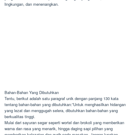
lingkungan, dan menenangkan.
Bahan-Bahan Yang Dibutuhkan
Tentu, berikut adalah satu paragraf unik dengan panjang 130 kata
tentang bahan-bahan yang dibutuhkan:”Untuk menghasilkan hidangan
yang lezat dan menggugah selera, dibutuhkan bahan-bahan yang
berkualitas tinggi.
Mulai dari sayuran segar seperti wortel dan brokoli yang memberikan
warna dan rasa yang menarik, hingga daging sapi pilihan yang
memberikan kelezatan dan gurih pada masakan. Jangan lupakan