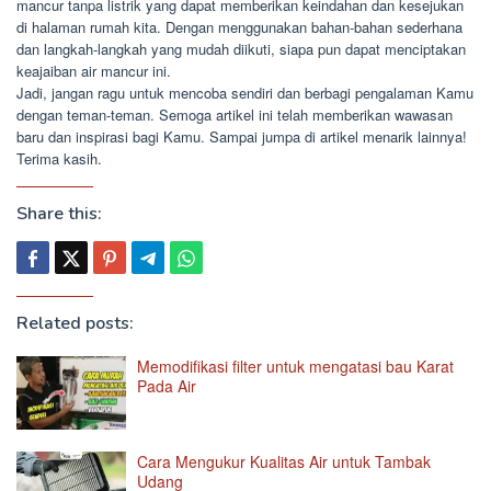
mancur tanpa listrik yang dapat memberikan keindahan dan kesejukan
di halaman rumah kita. Dengan menggunakan bahan-bahan sederhana
dan langkah-langkah yang mudah diikuti, siapa pun dapat menciptakan
keajaiban air mancur ini.
Jadi, jangan ragu untuk mencoba sendiri dan berbagi pengalaman Kamu
dengan teman-teman. Semoga artikel ini telah memberikan wawasan
baru dan inspirasi bagi Kamu. Sampai jumpa di artikel menarik lainnya!
Terima kasih.
Share this:
Related posts:
Memodifikasi filter untuk mengatasi bau Karat
Pada Air
Cara Mengukur Kualitas Air untuk Tambak
Udang