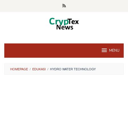
Skip
to
content
MENU
HOMEPAGE
/
EDUKASI
/
HYDRO WATER TECHNOLOGY