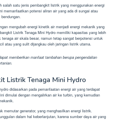
h salah satu jenis pembangkit listrik yang menggunakan energi
i memanfaatkan potensi aliran air yang ada di sungai atau
am bendungan.
engan mengubah energi kinetik air menjadi energi mekanik yang
bangkit Listrik Tenaga Mini Hydro memiliki kapasitas yang lebih
k tenaga air skala besar, namun tetap sangat berpotensi untuk
l atau yang sulit dijangkau oleh jaringan listrik utama.
a dapat memberikan manfaat tambahan berupa pengendalian
rtanian.
t Listrik Tenaga Mini Hydro
i hydro didasarkan pada pemanfaatan energi air yang terdapat
 ini dimulai dengan mengalirkan air ke turbin, yang kemudian
 mekanik.
k memutar generator, yang menghasilkan energi listrik.
keunggulan dalam hal keberlanjutan, karena sumber daya air yang