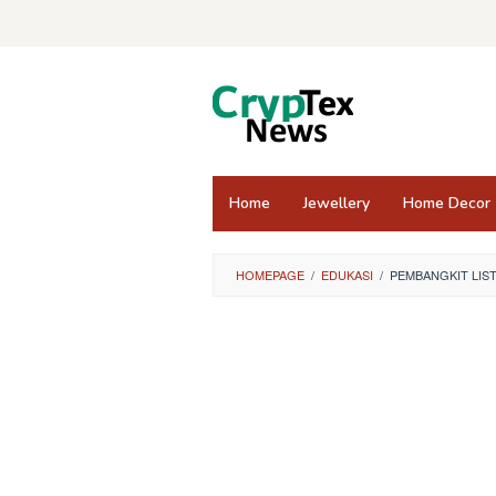
Skip
to
content
Home
Jewellery
Home Decor
HOMEPAGE
/
EDUKASI
/
PEMBANGKIT LIS