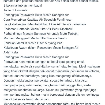
bersama dan pastikan mesin filter air Kau selalu dalam situasi terbaik.
Silakan lanjutkan membaca!
Table of Contents
Pentingnya Perawatan Rutin Mesin Saringan Air
Cara Memeriksa Kwalitas Air Sesudah Pemfilteran
Langkah-Langkah Membersihkan Filter Air Secara Terencana
Pedoman-Pertanda Mesin Filter Air Perlu Diperbaiki
Perbandingan Macam Saringan Air untuk Mutu Terbaik
Manfaat Mengganti Media Filter Secara Teratur
Panduan Memilih Mesin Filter Air yang Pas
Kekeliruan Awam dalam Perawatan Mesin Saringan Air
Akhir Kata
Pentingnya Perawatan Rutin Mesin Saringan Air
Perawatan rutin mesin saringan air betul-betul penting untuk
menetapkan mutu air yang kita konsumsi tetap terjaga. Mesin saringan
yang tidak dirawat dengan baik dapat mengalami penumpukan kotoran,
bakteri, dan zat berbahaya, yang bisa mengurangi efektivitasnya.
Dengan melaksanakan perawatan secara terjadwal , kita bisa
memperpanjang usia mesin, menghemat tarif penggantian, serta
menjamin kesehatan keluarga. Selain itu, perawatan yang tepat juga
mempertimbangkan bahwa mesin beroperasi dengan efisien, sehingga
menciptakan air bersih dan aman.
Mengabaikan perawatan dapat berpengaruh fatal, tak hanya bagi mesin