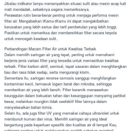
Jikalau indikator lampu menampakkan situasi sulit atau mesin acap kali
mati mendadak, sebaiknya segera memeriksanya.
Perawatan rutin benar-benar penting untuk menjaga performa mesin
filter air. Mengabaikan tKamu-tKamu ini dapat mengakibatkan
kerusakan yang lebih serius dan tarif pembetulan yang lebih tinggi.
Pastikan untuk memeriksa dan membersihkan filter secara terpola
untuk mencegah keadaan sulit.
Perbandingan Macam Filter Air untuk Kwalitas Terbaik
Dalam memilih saringan air yang tepat, penting untuk memahami
berjenis-jenis variasi filter yang tersedia untuk memastikan kwalitas
terbaik. Filter karbon aktif, semisal, tepat sasaran dalam menghilangkan
bau dan rasa tidak sedap, serta mengurangi klorin.
Sementara itu, saringan reverse osmosis sanggup menghilangkan
kontaminan kecil, termasuk logam berat dan mikroba, sehingga
memberikan air yang lebih bersih. Filter keramik menawarkan
keunggulan dalam kekuatan tahan dan kesanggupan menyaring partikel
besar, melainkan mungkin tidak seefektif filter lainnya dalam
menyelesaikan bahan kimia.
Selain itu, ada juga filter UV yang memakai cahaya ultraviolet untuk
membunuh kuman dan virus. Memilih saringan air yang ideal
bergantung pada keperluan spesifik dan kualitas air di tempat Kau,
sehingga penting untuk melaksanakan analitik sebelum membeli.