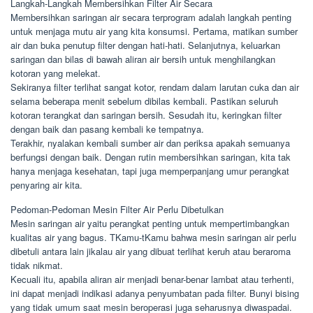
Langkah-Langkah Membersihkan Filter Air Secara
Membersihkan saringan air secara terprogram adalah langkah penting
untuk menjaga mutu air yang kita konsumsi. Pertama, matikan sumber
air dan buka penutup filter dengan hati-hati. Selanjutnya, keluarkan
saringan dan bilas di bawah aliran air bersih untuk menghilangkan
kotoran yang melekat.
Sekiranya filter terlihat sangat kotor, rendam dalam larutan cuka dan air
selama beberapa menit sebelum dibilas kembali. Pastikan seluruh
kotoran terangkat dan saringan bersih. Sesudah itu, keringkan filter
dengan baik dan pasang kembali ke tempatnya.
Terakhir, nyalakan kembali sumber air dan periksa apakah semuanya
berfungsi dengan baik. Dengan rutin membersihkan saringan, kita tak
hanya menjaga kesehatan, tapi juga memperpanjang umur perangkat
penyaring air kita.
Pedoman-Pedoman Mesin Filter Air Perlu Dibetulkan
Mesin saringan air yaitu perangkat penting untuk mempertimbangkan
kualitas air yang bagus. TKamu-tKamu bahwa mesin saringan air perlu
dibetuli antara lain jikalau air yang dibuat terlihat keruh atau beraroma
tidak nikmat.
Kecuali itu, apabila aliran air menjadi benar-benar lambat atau terhenti,
ini dapat menjadi indikasi adanya penyumbatan pada filter. Bunyi bising
yang tidak umum saat mesin beroperasi juga seharusnya diwaspadai.