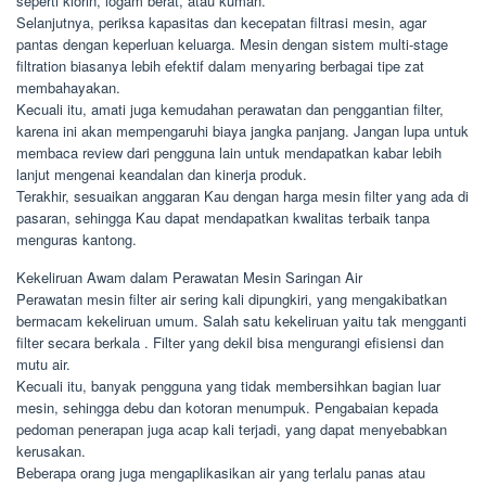
seperti klorin, logam berat, atau kuman.
Selanjutnya, periksa kapasitas dan kecepatan filtrasi mesin, agar
pantas dengan keperluan keluarga. Mesin dengan sistem multi-stage
filtration biasanya lebih efektif dalam menyaring berbagai tipe zat
membahayakan.
Kecuali itu, amati juga kemudahan perawatan dan penggantian filter,
karena ini akan mempengaruhi biaya jangka panjang. Jangan lupa untuk
membaca review dari pengguna lain untuk mendapatkan kabar lebih
lanjut mengenai keandalan dan kinerja produk.
Terakhir, sesuaikan anggaran Kau dengan harga mesin filter yang ada di
pasaran, sehingga Kau dapat mendapatkan kwalitas terbaik tanpa
menguras kantong.
Kekeliruan Awam dalam Perawatan Mesin Saringan Air
Perawatan mesin filter air sering kali dipungkiri, yang mengakibatkan
bermacam kekeliruan umum. Salah satu kekeliruan yaitu tak mengganti
filter secara berkala . Filter yang dekil bisa mengurangi efisiensi dan
mutu air.
Kecuali itu, banyak pengguna yang tidak membersihkan bagian luar
mesin, sehingga debu dan kotoran menumpuk. Pengabaian kepada
pedoman penerapan juga acap kali terjadi, yang dapat menyebabkan
kerusakan.
Beberapa orang juga mengaplikasikan air yang terlalu panas atau